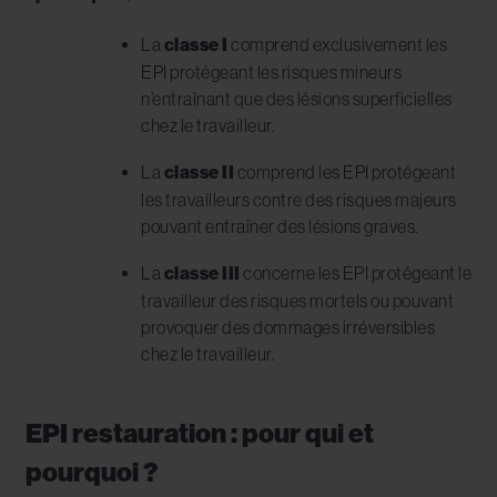
La
classe I
comprend exclusivement les
EPI protégeant les risques mineurs
n’entraînant que des lésions superficielles
chez le travailleur.
La
classe II
comprend les EPI protégeant
les travailleurs contre des risques majeurs
pouvant entraîner des lésions graves.
La
classe III
concerne les EPI protégeant le
travailleur des risques mortels ou pouvant
provoquer des dommages irréversibles
chez le travailleur.
EPI restauration : pour qui et
pourquoi ?