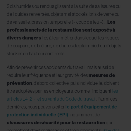
Sols humides ou rendus glissant à la suite de salissures ou
de liquides renversés, objets mal stockés, bris de verre ou
de vaisselle, pression temporelle (« coup de feu »)…
Les
professionnels de la restauration sont exposés à
divers dangers
liés à leur métier dans lequel les risques
de coupure, de brûlure, de chutes de plain-pied ou d’objets
stockés en hauteur sont réels.
Afin de prévenir ces accidents du travail, mais aussi de
réduire leur fréquence et leur gravité, des
mesures de
prévention
, d’abord collective, puis individuelle, doivent
être adoptées par les employeurs, comme l’indiquent
les
articles L4121-1 et suivants du Code du travail
. Parmi ces
dernières, nous pouvons citer
le port d’équipement de
protection individuelle (EPI)
, notamment de
chaussures de sécurité pour la restauration
qui
permettent d’éviter glissades et trébuchements.
31 % des