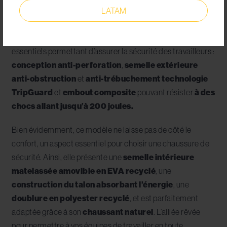
sécurité,
un modèle tire son épingle du jeu : la
Forkhill
.
LATAM
Cette chaussure conforme à la norme
EN
ISO 20345:2022 [S3L SR LG]
rassemble tous les
essentiels permettant d’assurer la sécurité des travailleurs :
conception anti-perforation
,
semelle extérieure
anti-obstruction
et
anti-trébuchement technologie
TripGuard
et
embout composite
pouvant résister
à des
chocs allant jusqu’à 200 joules.
Bien évidemment, ce modèle ne laisse pas de côté le
confort, un aspect essentiel pour choisir une chaussure de
sécurité. Ainsi, elle présente une
semelle intérieure
matelassée amovible en EVA recyclé
, une
construction du talon absorbant l’énergie
, une
doublure en polyester recyclé
, et est parfaitement
adaptée grâce à son
chaussant naturel
. L’alliée rêvée
pour permettre à vos équipes de travailler en toute