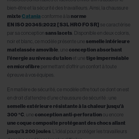
bien-être et la sécurité des travailleurs. Ainsi, la chaussure
mixte
Catania
conforme à la
norme
EN ISO 20345:2022 [S3L HRO FO SR]
se caractérise
par sa conception
sans lacets
. Disponible en deux coloris,
noir et blanc, ce modèle présente une
semelle intérieure
matelassée amovible
, une
conception absorbant
l’énergie au niveau du talon
et une
tige imperméable
en microfibre
permettant d’offrir un confort à toute
épreuve à vos équipes.
En matière de sécurité, ce modèle offre tout ce dont on est
en droit d’attendre d’une chaussure de sécurité : une
semelle extérieure résistante à la chaleur jusqu’à
300 °C
, une
conception anti-perforation
ou encore
une coque composite protégeant des chocs allant
jusqu’à 200 joules
. L’idéal pour protéger les travailleurs