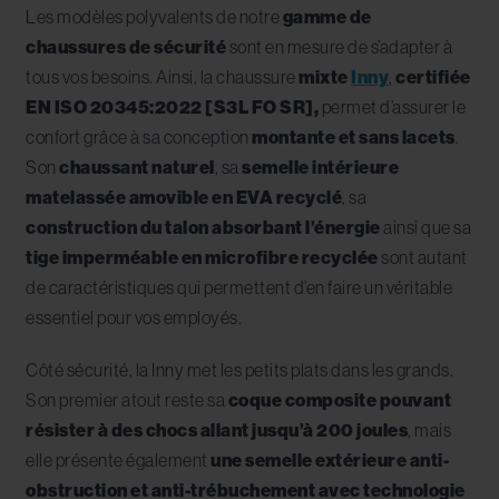
Les modèles polyvalents de notre
gamme de
chaussures de sécurité
sont en mesure de s’adapter à
tous vos besoins. Ainsi, la chaussure
mixte
Inny
,
certifiée
EN ISO 20345:2022 [S3L FO SR],
permet d’assurer le
confort grâce à sa conception
montante et sans lacets
.
Son
chaussant naturel
, sa
semelle intérieure
matelassée amovible en EVA recyclé
, sa
construction du talon absorbant l’énergie
ainsi que sa
tige imperméable en microfibre recyclée
sont autant
de caractéristiques qui permettent d’en faire un véritable
essentiel pour vos employés.
Côté sécurité, la Inny met les petits plats dans les grands.
Son premier atout reste sa
coque composite pouvant
résister à des chocs allant jusqu’à 200 joules
, mais
elle présente également
une semelle extérieure anti-
obstruction et anti-trébuchement avec technologie