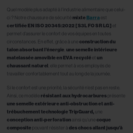
Quel modèle plus adapté à l’industrie alimentaire que celui-
ci ? Notre chaussure de sécurité
mixte
Barra
est
certifiée EN ISO 20345:2022 [S3L FO SR LG]
et
permet d’assurer le confort de vos équipes en toutes
circonstances. En effet, grâce à une
construction du
talon absorbant l’énergie
,
une semelle intérieure
matelassée amovible en EVA recyclé
et
un
chaussant naturel
, elle permet à vos employés de
travailler confortablement tout au long de la journée.
Si le confort est une priorité, la sécurité n’est pas en reste.
Ainsi, ce modèle
résistant aux hydrocarbures
présente
une semelle extérieure anti-obstruction et anti-
trébuchement technologie TripGuard,
une
conception anti-perforation
ainsi qu’une
coque
composite
pouvant résister à
des chocs allant jusqu’à