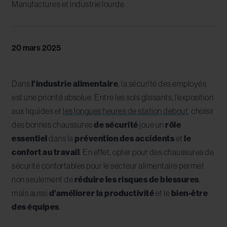
Manufactures et industrie lourde
20 mars 2025
Dans
l’industrie alimentaire
, la sécurité des employés
est une priorité absolue. Entre les sols glissants, l’exposition
aux liquides et
les longues heures de station debout
, choisir
des bonnes chaussures
de sécurité
joue un
rôle
essentiel
dans la
prévention des accidents
et
le
confort au travail
. En effet, opter pour des chaussures de
sécurité confortables pour le secteur alimentaire permet
non seulement de
réduire les risques de blessures
,
mais aussi
d’améliorer la productivité
et le
bien-être
des équipes
.