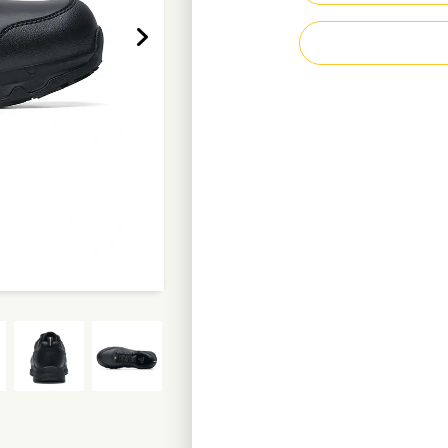
Extrem rutschhe
Energieabsorbier
Wärme- und Kälte
Wasserdichtes, b
Innenfutter aus r
Metallfrei, antist
Dicht gegen durc
Gewicht pro Schu
Mehr erfahren