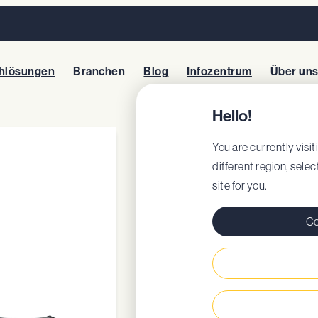
hlösungen
Branchen
Blog
Infozentrum
Über un
Hello!
CALLAN LOW
You are currently visiti
different region, sele
site for you.
Artikel: 62203
EU-Zertifikat
Co
DoC
Herausnehmbare, 
Hervorragende 