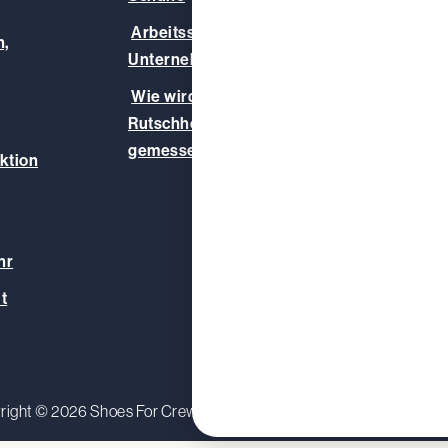
Unser
Arbeitsschuhe für Ihr
,
Infoz
Unternehmen
Blog
Wie wird die
Rutschhemmung
gemessen?
ktion
hr
t
right © 2026 Shoes For Crews (Europe) Ltd.
Datenschutzerkl