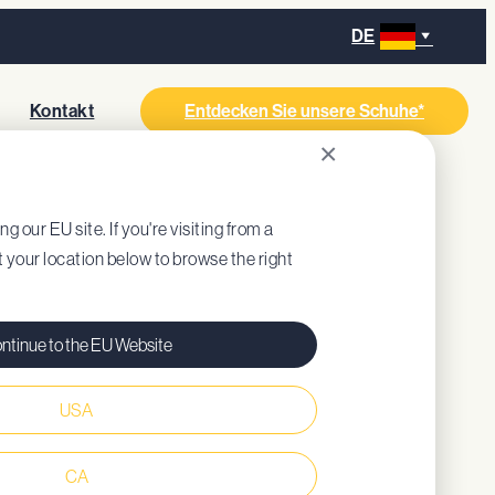
DE
s
Kontakt
Entdecken Sie unsere Schuhe*
×
ng our EU site. If you're visiting from a
ct your location below to browse the right
ntinue to the EU Website
USA
gepolsterte Innensohle (recyceltes EVA)
Dämpfung
CA