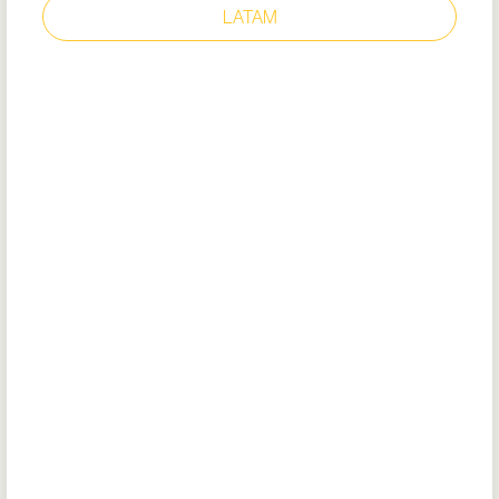
LATAM
ENDURANCE II
Artikel: 22782
Herausnehmbare, gepolsterte
Innensohle (recyceltes EVA)
Flexible Außensohle mit Stolperschutz