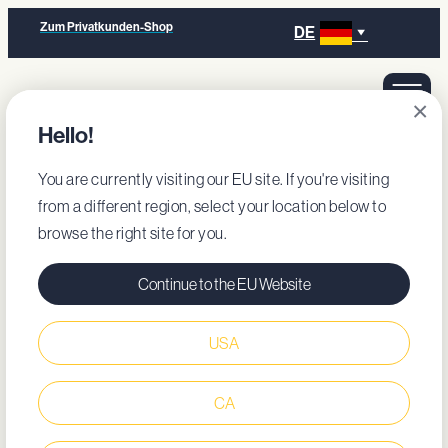
Zum Privatkunden-Shop
DE
×
Hello!
You are currently visiting our EU site. If you're visiting
from a different region, select your location below to
browse the right site for you.
Continue to the EU Website
USA
CA