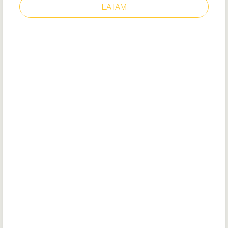
LATAM
REESE
N° modèle: 57160
Certificat UE
DoC
Modèle chaussant ajusté avec amorti
renforcé