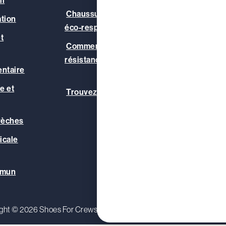
il
Notre 
Chaussures véganes et
ation
Notre
éco-responsables
t
Resso
Comment est mesurée la
Blog
résistance au glissement ?
entaire
e et
Trouvez le bon partenaire
rèches
icale
mmun
ght © 2026 Shoes For Crews (Europe) Ltd.
Politique de confide