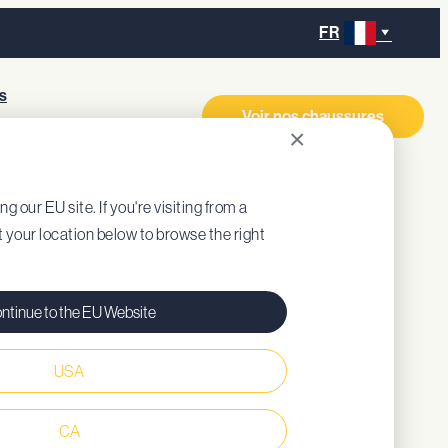
FR
s
Voir nos chaussures
×
ng our EU site. If you're visiting from a
IM
ct your location below to browse the right
ntinue to the EU Website
USA
l
CA