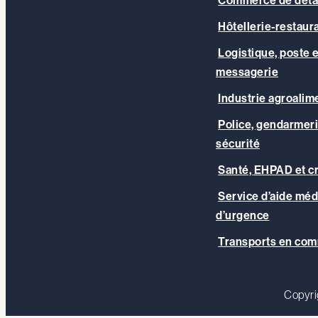
Commerce de déta
Hôtellerie-restaur
Logistique, poste e
messagerie
Industrie agroalim
Police, gendarmeri
sécurité
Santé, EHPAD et c
Service d’aide méd
d’urgence
Transports en co
Copyri