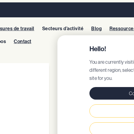
ures de travail
Secteurs d’activité
Blog
Ressource
pos
Contact
Hello!
You are currently visiti
FERGUS DEN
different region, sele
site for you.
N° modèle: 79778
Co
Certificat UE
DoC
Chaussant nature