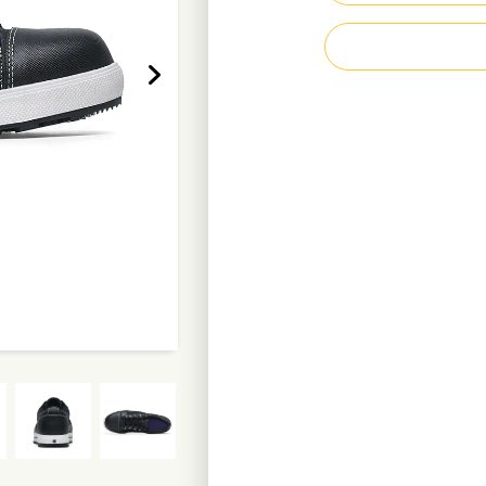
Semelle intérieu
Semelle extérieur
TripGuard
Construction du t
Coque composite 
Anti-perforation
Antistatique
Tige imperméable
Doublure en polye
Résistante aux h
Poids par chaussu