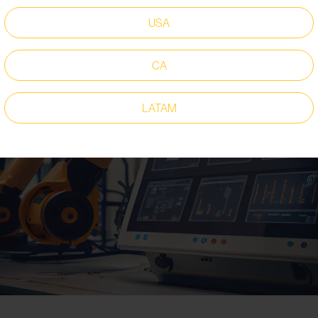
USA
CA
LATAM