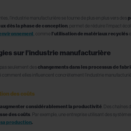
s, l’industrie manufacturière se tourne de plus en plus vers des
p
ux dès la phase de conception
, permet de réduire l’impact éco
’environnement
, comme
l’utilisation de matériaux recyclés
e
ies sur l’industrie manufacturière
 pas seulement des
changements dans les processus de fabri
ci comment elles influencent concrètement l’industrie manufacturiè
ction des coûts
’augmenter considérablement la productivité
. Des chaînes 
isse des coûts
. Par exemple, une entreprise utilisant des systèm
 sa production
.