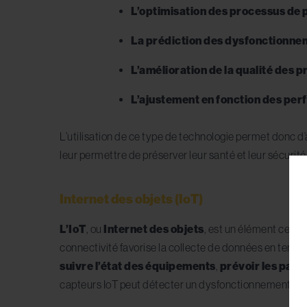
L’optimisation des processus de 
La prédiction des dysfonctionne
L’amélioration de la qualité des p
L’ajustement en fonction des pe
L’utilisation de ce type de technologie permet donc d’a
leur permettre de préserver leur santé et leur sécurité
Internet des objets (IoT)
L’IoT
, ou
Internet des objets
, est un élément centr
connectivité favorise la collecte de données en temps
suivre l’état des équipements
,
prévoir les pan
capteurs IoT peut détecter un dysfonctionnement avant