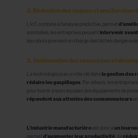
2. Réduction des risques et amélioration d
L’IoT, combiné à l’analyse prédictive, permet
d’amélio
anomalies, les entreprises peuvent
intervenir avant
les robots prennent en charge des tâches dangereus
3. Optimisation des ressources et dével
La technologie joue un rôle clé dans
la gestion des 
réduire les gaspillages
. Par ailleurs, les entrepr
pour fournir à leurs équipes des équipements de prot
répondent aux attentes des consommateurs
en
L’industrie manufacturière
est donc à
un tournan
permet
d’augmenter leur productivité
, de
réduir