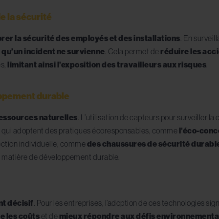
e la sécurité
rer la sécurité des employés et des installations
. En surveil
 qu’un incident ne survienne
. Cela permet de
réduire les acci
es,
limitant ainsi l’exposition des travailleurs aux risques
.
oppement durable
ressources naturelles
. L’utilisation de capteurs pour surveiller
ises qui adoptent des pratiques écoresponsables, comme
l’éco-conc
ection individuelle, comme
des chaussures de sécurité durabl
 matière de développement durable.
t décisif
. Pour les entreprises, l’adoption de ces technologies sign
e les coûts
et de
mieux répondre aux défis environnement