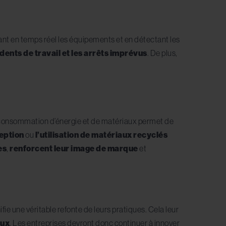
lant en temps réel les équipements et en détectant les
dents de travail et les arrêts imprévus
. De plus,
 la consommation d’énergie et de matériaux permet de
eption
ou
l’utilisation de matériaux recyclés
es
,
renforcent leur image de marque
et
ifie une véritable refonte de leurs pratiques. Cela leur
aux
. Les entreprises devront donc continuer à innover