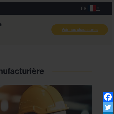
FR
s
Voir nos chaussures
nufacturière