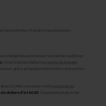
nt en profondeur l’industrie manufacturière.
es intelligentes automatisent des tâches répétitives
és
. Ce principe est d’ailleurs
au centre du concept
erreurs, grâce au travail combiné entre robots et être
urières. En effet, comme le montre
une étude de
 de dollars d’ici 2025
. Cela s’explique par le fait