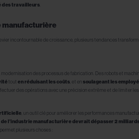
é des travailleurs
.
ie manufacturière
evier incontournable de croissance, plusieurs tendances transforme
 modernisation des processus de fabrication. Des robots et machin
vité
tout
en réduisant les coûts
, et en
soulageant les employ
fectuer des opérations avec une précision extrême et de limiter les 
rtificielle
, un outil clé pour améliorer les performances manufact
 de l’industrie manufacturière devrait dépasser 2 milliards
permet plusieurs choses :