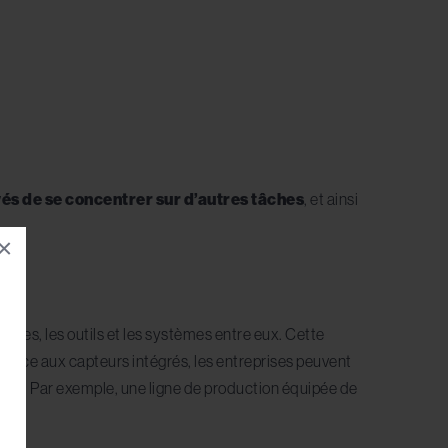
oyés de se concentrer sur d’autres tâches
, et ainsi
×
hines, les outils et les systèmes entre eux. Cette
 Grâce aux capteurs intégrés, les entreprises peuvent
lies
. Par exemple, une ligne de production équipée de