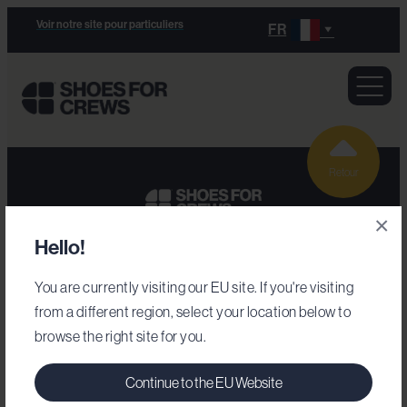
Voir notre site pour particuliers
FR
Retour
×
Hello!
Secteurs d'activité
You are currently visiting our EU site. If you're visiting
from a different region, select your location below to
Armée
browse the right site for you.
Chaussures de travail
Commerce de détail
Continue to the EU Website
Hôtellerie-restauration
Notre gamme de chaussures