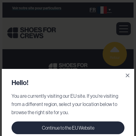
Voir notre site pour particuliers
FR
Retour
×
Hello!
Secteurs d'activité
You are currently visiting our EU site. If you're visiting
from a different region, select your location below to
Armée
browse the right site for you.
Chaussures de travail
Commerce de détail
Continue to the EU Website
Hôtellerie-restauration
Notre gamme de chaussures