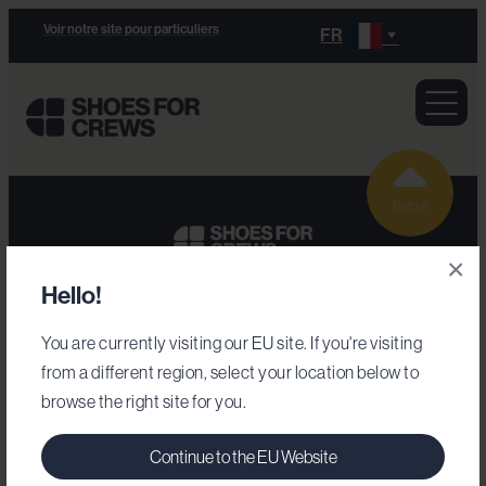
Voir notre site pour particuliers
FR
Retour
×
Hello!
Secteurs d'activité
You are currently visiting our EU site. If you're visiting
from a different region, select your location below to
Armée
browse the right site for you.
Chaussures de travail
Commerce de détail
Continue to the EU Website
Hôtellerie-restauration
Notre gamme de chaussures