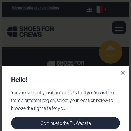
Voir notre site pour particuliers
FR
Retour
×
Hello!
Secteurs d'activité
You are currently visiting our EU site. If you're visiting
from a different region, select your location below to
Armée
browse the right site for you.
Chaussures de travail
Commerce de détail
Continue to the EU Website
Hôtellerie-restauration
Notre gamme de chaussures