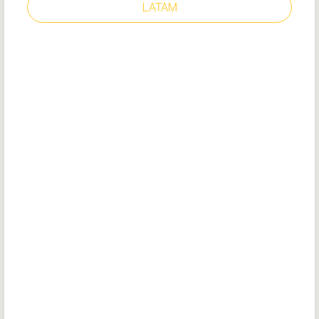
LATAM
SENATOR NEGRO
Modelo: 1201
Plantilla acolchada removible (EVA
reciclado)