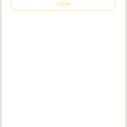
LATAM
FINN
Modelo: M11057
EU Certificado
DOC
Tipo mocasín con goma elástica
Cordones opcionales para dar un