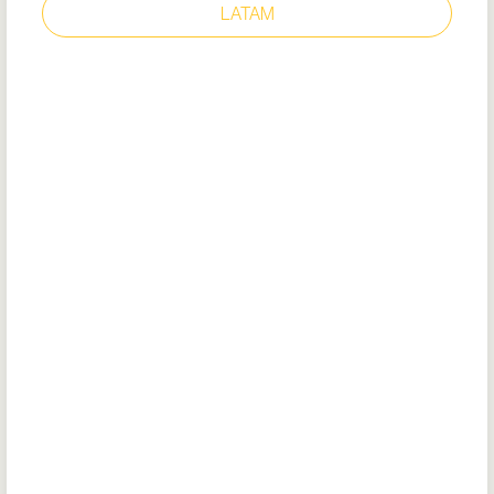
LATAM
DELRAY
Modelo: 38649
Plantilla acolchada removible (EVA
reciclado)
Suela cónica que minimiza el riesgo de