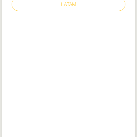
LATAM
BARRA BLANCO
Modelo: 72504
EU Certificado
DOC
Plantilla acolchada removible (EVA
reciclado)