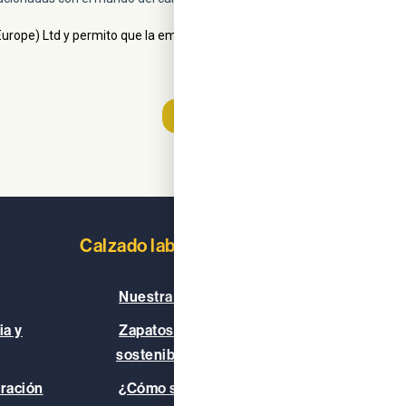
Calzado laboral
Saber má
Nuestra gama de zapatos
Nuest
ia y
Zapatos veganos y
Nuest
sostenibles
Nuest
uración
¿Cómo se mide la
Recur