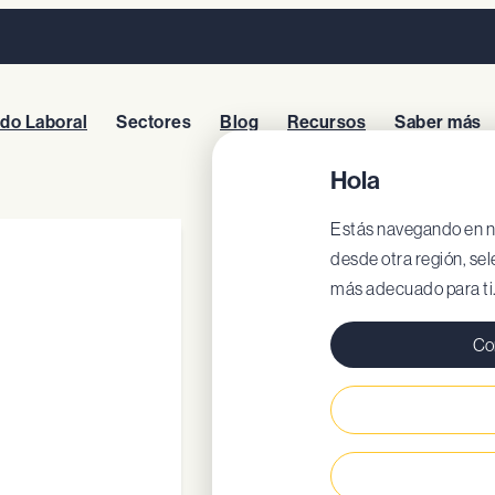
do Laboral
Sectores
Blog
Recursos
Saber más
Hola
ARISTOCRAT 
Estás navegando en nu
desde otra región, sel
más adecuado para ti
Modelo: 20311
Con
EU Certificado
DOC
Plantilla acolcha
Parte superior de 