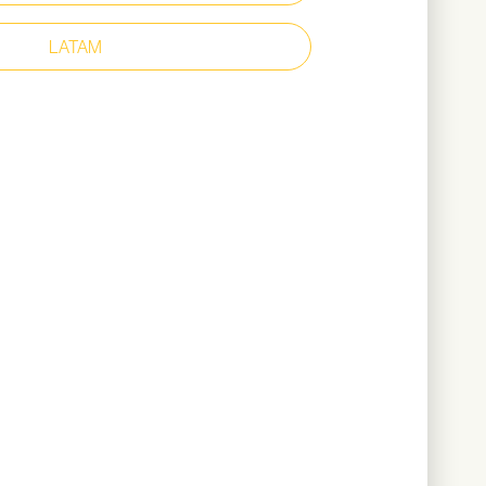
poliéster reciclado
LATAM
 350 gramos (basado en número 42)
Descargar catálogo