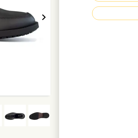
Forro interior de 
Libre de metal
Peso por zapato:
Más información