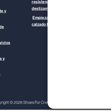
resistencia al
Blog
deslizamiento?
te y
Empieza una iniciativa de
calzado laboral
 de
vicios
s y
o
right © 2026 Shoes For Crews (Europe) Ltd.
Política de priva