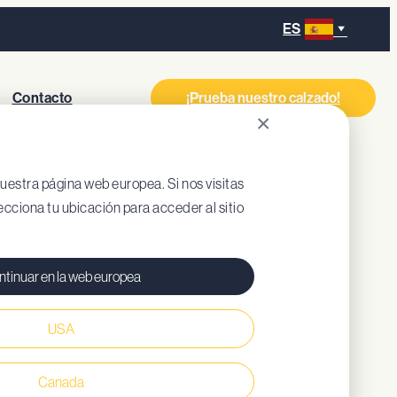
ES
Contacto
¡Prueba nuestro calzado!
×
IV
estra página web europea. Si nos visitas
ecciona tu ubicación para acceder al sitio
.
tinuar en la web europea
USA
da removible (EVA reciclado)
Canada
piel resistente al agua