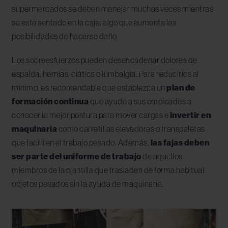
supermercados se deben manejar muchas veces mientras
se está sentado en la caja, algo que aumenta las
posibilidades de hacerse daño.
Los sobreesfuerzos pueden desencadenar dolores de
espalda, hernias, ciática o lumbalgia. Para reducirlos al
mínimo, es recomendable que establezca un
plan de
formación continua
que ayude a sus empleados a
conocer la mejor postura para mover cargas e
invertir en
maquinaria
como carretillas elevadoras o transpaletas
que faciliten el trabajo pesado. Además,
las fajas deben
ser parte del uniforme de trabajo
de aquellos
miembros de la plantilla que trasladen de forma habitual
objetos pesados sin la ayuda de maquinaria.