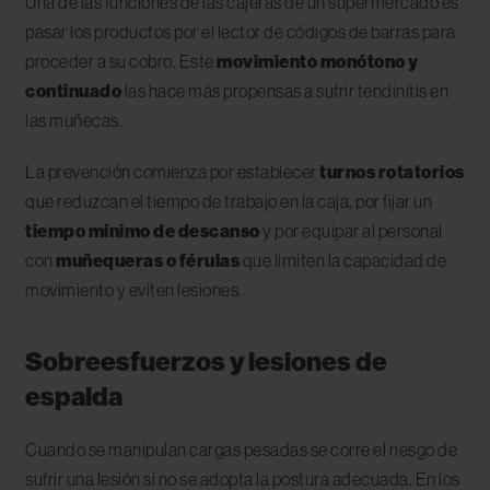
Una de las funciones de las cajeras de un supermercado es
pasar los productos por el lector de códigos de barras para
proceder a su cobro. Este
movimiento monótono y
continuado
las hace más propensas a sufrir tendinitis en
las muñecas.
La prevención comienza por establecer
turnos rotatorios
que reduzcan el tiempo de trabajo en la caja, por fijar un
tiempo mínimo de descanso
y por equipar al personal
con
muñequeras o férulas
que limiten la capacidad de
movimiento y eviten lesiones.
Sobreesfuerzos y lesiones de
espalda
Cuando se manipulan cargas pesadas se corre el riesgo de
sufrir una lesión si no se adopta la postura adecuada. En los