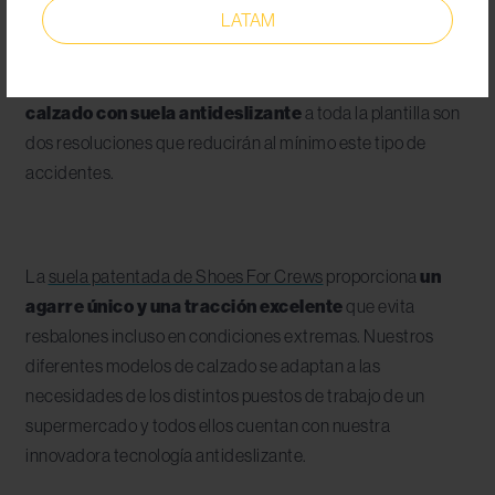
LATAM
o caigan restos de alimentos al suelo que pueden provocar
resbalones y caídas. Contratar
personal de limpieza
que revise constantemente los pasillos
y dotar de
calzado con suela antideslizante
a toda la plantilla son
dos resoluciones que reducirán al mínimo este tipo de
accidentes.
La
suela patentada de Shoes For Crews
proporciona
un
agarre único y una tracción excelente
que evita
resbalones incluso en condiciones extremas. Nuestros
diferentes modelos de calzado se adaptan a las
necesidades de los distintos puestos de trabajo de un
supermercado y todos ellos cuentan con nuestra
innovadora tecnología antideslizante.