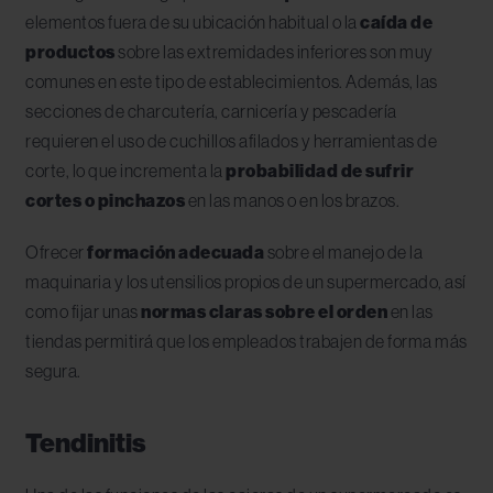
elementos fuera de su ubicación habitual o la
caída de
productos
sobre las extremidades inferiores son muy
comunes en este tipo de establecimientos. Además, las
secciones de charcutería, carnicería y pescadería
requieren el uso de cuchillos afilados y herramientas de
corte, lo que incrementa la
probabilidad de sufrir
cortes o pinchazos
en las manos o en los brazos.
Ofrecer
formación adecuada
sobre el manejo de la
maquinaria y los utensilios propios de un supermercado, así
como fijar unas
normas claras sobre el orden
en las
tiendas permitirá que los empleados trabajen de forma más
segura.
Tendinitis