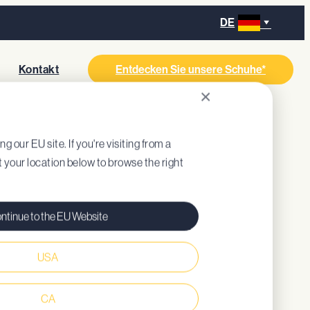
DE
s
Kontakt
Entdecken Sie unsere Schuhe*
×
WARZ
ng our EU site. If you're visiting from a
ct your location below to browse the right
ntinue to the EU Website
USA
gepolsterte Innensohle (recyceltes EVA)
CA