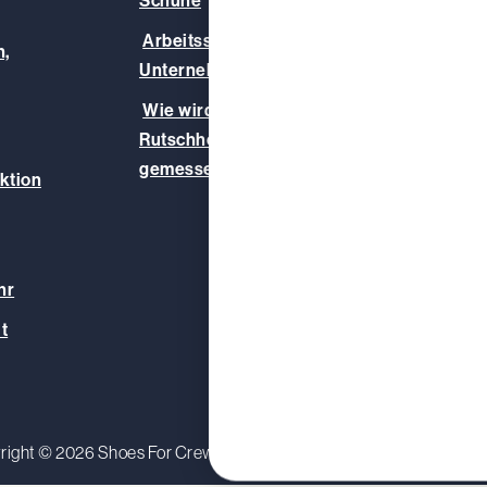
Schuhe
Unser
Arbeitsschuhe für Ihr
,
Infoz
Unternehmen
Blog
Wie wird die
Rutschhemmung
gemessen?
ktion
hr
t
right © 2026 Shoes For Crews (Europe) Ltd.
Datenschutzerkl