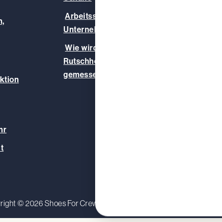
Unser
Arbeitsschuhe für Ihr
,
Infoz
Unternehmen
Blog
Wie wird die
Rutschhemmung
gemessen?
ktion
hr
t
right © 2026 Shoes For Crews (Europe) Ltd.
Datenschutzerkl