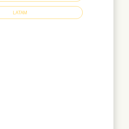
beständig bis 300 °C
LATAM
Composite – 200 Joule
bermaterial aus Netzgewebe
ig
h: 615 Gramm (bei Größe 42)
Katalog herunterladen