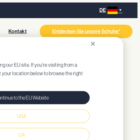
DE
s
Kontakt
Entdecken Sie unsere Schuhe*
×
ng our EU site. If you're visiting from a
ct your location below to browse the right
ntinue to the EU Website
USA
gepolsterte Innensohle (recycelt)
ende Fersenkonstruktion
CA