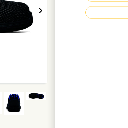
Außensohle hitze
Zehenkappe aus 
Durchtrittsicher
Wasserdichtes O
Metallfrei
Antistatisch
Kraftstoffbeständ
Gewicht pro Schu
Mehr erfahren