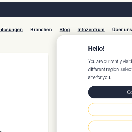
hlösungen
Branchen
Blog
Infozentrum
Über un
Hello!
BERGAMO
You are currently visiti
different region, sele
site for you.
Artikel: 72450
EU-Zertifikat
Co
DoC
Herausnehmbare, 
Energieabsorbier