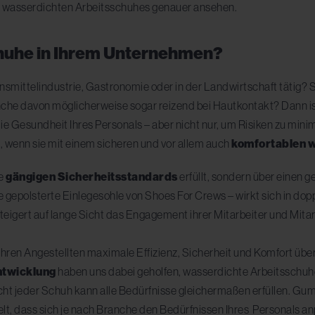
, wasserdichten Arbeitsschuhes genauer ansehen.
huhe in Ihrem Unternehmen?
bensmittelindustrie, Gastronomie oder in der Landwirtschaft tätig
nche davon möglicherweise sogar reizend bei Hautkontakt? Dann ist
die Gesundheit Ihres Personals – aber nicht nur, um Risiken zu minim
, wenn sie mit einem sicheren und vor allem auch
komfortablen 
ie
gängigen Sicherheitsstandards
erfüllt, sondern über einen
e gepolsterte Einlegesohle von Shoes For Crews – wirkt sich in dopp
teigert auf lange Sicht das Engagement ihrer Mitarbeiter und Mitarb
Ihren Angestellten maximale Effizienz, Sicherheit und Komfort über
ntwicklung
haben uns dabei geholfen, wasserdichte Arbeitsschuhe
cht jeder Schuh kann alle Bedürfnisse gleichermaßen erfüllen. Gu
lt, dass sich je nach Branche den Bedürfnissen Ihres Personals an