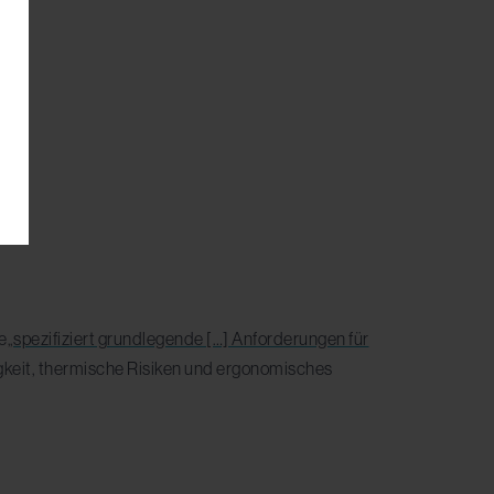
e„
spezifiziert grundlegende […] Anforderungen für
gkeit, thermische Risiken und ergonomisches