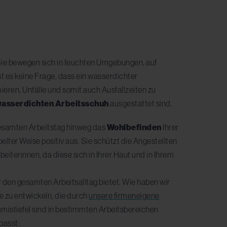
? Sie bewegen sich in feuchten Umgebungen, auf
 es keine Frage, dass ein wasserdichter
ieren, Unfälle und somit auch Ausfallzeiten zu
wasserdichten Arbeitsschuh
ausgestattet sind.
 gesamten Arbeitstag hinweg das
Wohlbefinden
Ihrer
elter Weise positiv aus. Sie schützt die Angestellten
eiterinnen, da diese sich in Ihrer Haut und in Ihrem
 den gesamten Arbeitsalltag bietet. Wie haben wir
 zu entwickeln, die durch
unsere firmeneigene
mmistiefel sind in bestimmten Arbeitsbereichen
passt: