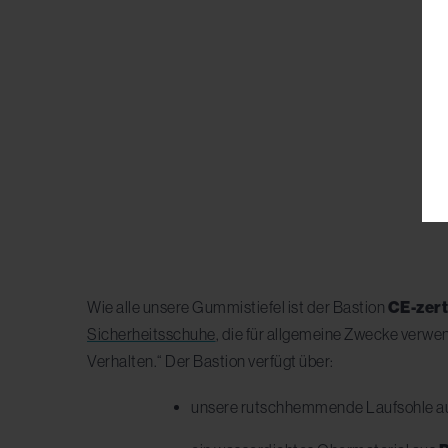
Wie alle unsere Gummistiefel ist der Bastion
CE-zerti
Sicherheitsschuhe
, die für allgemeine Zwecke verwe
Verhalten.“ Der Bastion verfügt über:
unsere rutschhemmende Laufsohle a