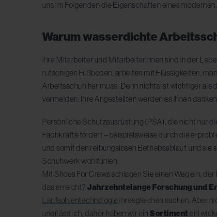
uns im Folgenden die Eigenschaften eines modernen
Warum wasserdichte Arbeitssc
Ihre Mitarbeiter und Mitarbeiterinnen sind in der Le
rutschigen Fußböden, arbeiten mit Flüssigkeiten, ma
Arbeitsschuh her muss. Denn nichts ist wichtiger als 
vermeiden: Ihre Angestellten werden es Ihnen danken
Persönliche Schutzausrüstung (PSA), die nicht nur d
Fachkräfte fördert – beispielsweise durch die erprobt
und somit den reibungslosen Betriebsablauf, und sie s
Schuhwerk wohlfühlen.
Mit Shoes For Crews schlagen Sie einen Weg ein, der 
das erreicht?
Jahrzehntelange Forschung und E
Laufsohlentechnologie
ihresgleichen suchen. Aber ni
unerlässlich, daher haben wir ein
Sortiment
entwicke