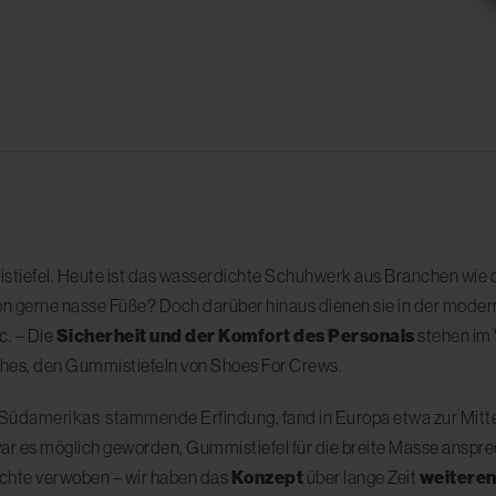
stiefel. Heute ist das wasserdichte Schuhwerk aus Branchen wie d
gerne nasse Füße? Doch darüber hinaus dienen sie in der modernen
c. – Die
Sicherheit und der Komfort des Personals
stehen im
hes, den Gummistiefeln von Shoes For Crews.
 Südamerikas stammende Erfindung, fand in Europa etwa zur Mitte
ar es möglich geworden, Gummistiefel für die breite Masse anspr
ichte verwoben – wir haben das
Konzept
über lange Zeit
weiteren