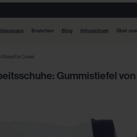
hlösungen
Branchen
Blog
Infozentrum
Über un
n Shoes For Crews
beitsschuhe: Gummistiefel von