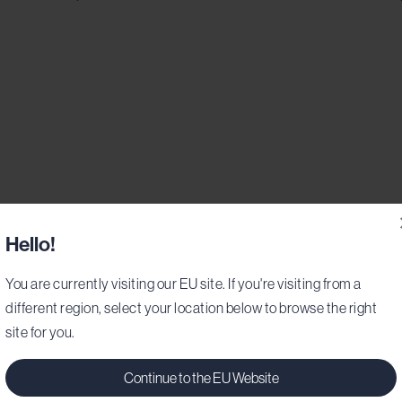
Hello!
You are currently visiting our EU site. If you're visiting from a
different region, select your location below to browse the right
site for you.
Continue to the EU Website