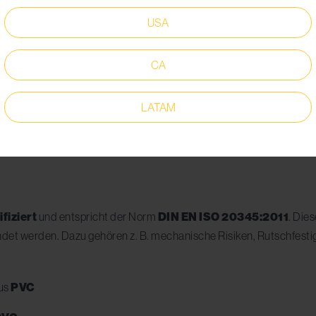
USA
CA
LATAM
fiziert
und entspricht der Norm
DIN EN ISO 20345:2011
.
Dies
ndet werden. Dazu gehören z. B. mechanische Risiken, Rutschfesti
us
PVC