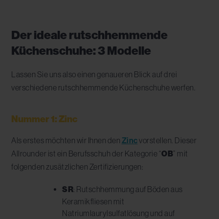
Der ideale rutschhemmende
Küchenschuhe: 3 Modelle
Lassen Sie uns also einen genaueren Blick auf drei
verschiedene rutschhemmende Küchenschuhe werfen.
Nummer 1: Zinc
Als erstes möchten wir Ihnen den
Zinc
vorstellen. Dieser
Allrounder ist ein Berufsschuh der Kategorie “
OB
” mit
folgenden zusätzlichen Zertifizierungen:
SR
: Rutschhemmung auf Böden aus
Keramikfliesen mit
Natriumlaurylsulfatlösung und auf