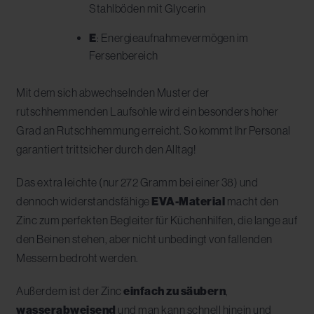
Stahlböden mit Glycerin
E
: Energieaufnahmevermögen im
Fersenbereich
Mit dem sich abwechselnden Muster der
rutschhemmenden Laufsohle wird ein besonders hoher
Grad an Rutschhemmung erreicht. So kommt Ihr Personal
garantiert trittsicher durch den Alltag!
Das extra leichte (nur 272 Gramm bei einer 38) und
dennoch widerstandsfähige
EVA-Material
macht den
Zinc zum perfekten Begleiter für Küchenhilfen, die lange auf
den Beinen stehen, aber nicht unbedingt von fallenden
Messern bedroht werden.
Außerdem ist der Zinc
einfach zu säubern
,
wasserabweisend
und man kann schnell hinein und