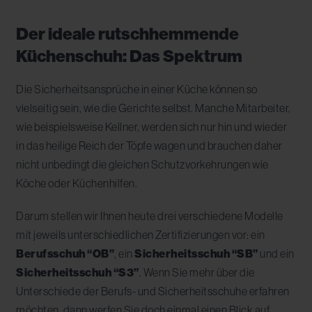
Der ideale rutschhemmende
Küchenschuh: Das Spektrum
Die Sicherheitsansprüche in einer Küche können so
vielseitig sein, wie die Gerichte selbst. Manche Mitarbeiter,
wie beispielsweise Kellner, werden sich nur hin und wieder
in das heilige Reich der Töpfe wagen und brauchen daher
nicht unbedingt die gleichen Schutzvorkehrungen wie
Köche oder Küchenhilfen.
Darum stellen wir Ihnen heute drei verschiedene Modelle
mit jeweils unterschiedlichen Zertifizierungen vor: ein
Berufsschuh “OB”
, ein
Sicherheitsschuh “SB”
und ein
Sicherheitsschuh “S3”
. Wenn Sie mehr über die
Unterschiede der Berufs- und Sicherheitsschuhe erfahren
möchten, dann werfen Sie doch einmal einen Blick auf