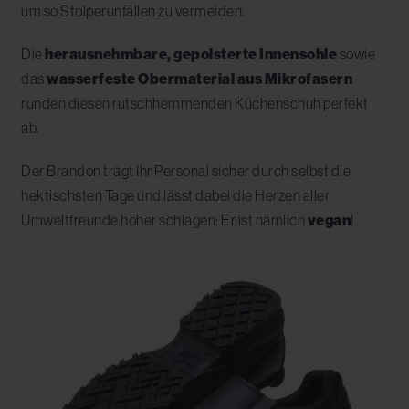
um so Stolperunfällen zu vermeiden.
Die
herausnehmbare, gepolsterte Innensohle
sowie
das
wasserfeste Obermaterial aus Mikrofasern
runden diesen rutschhemmenden Küchenschuh perfekt
ab.
Der Brandon trägt Ihr Personal sicher durch selbst die
hektischsten Tage und lässt dabei die Herzen aller
Umweltfreunde höher schlagen: Er ist nämlich
vegan
!