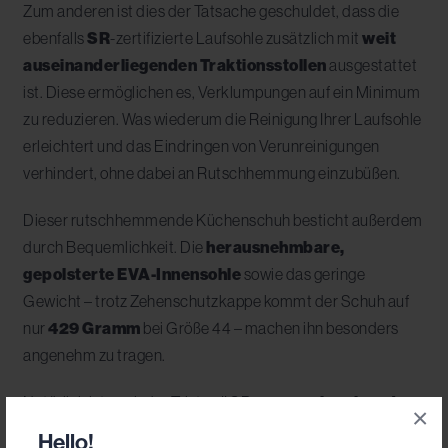
Zum anderen ist dies der Tatsache geschuldet, dass die
ebenfalls
SR
-zertifizierte Laufsohle zusätzlich mit
weit
auseinanderliegenden Traktionsstollen
ausgestattet
ist. Diese ermöglichen es, Verklumpungen auf ein Minimum
zu reduzieren. Was wiederum die Reinigung Ihrer Laufsohle
erleichtert und das Eindringen von Verunreinigungen
verhindert, ohne dabei an Rutschhemmung einzubüßen.
Dieser rutschhemmende Küchenschuh besticht außerdem
durch Bequemlichkeit. Die
herausnehmbare,
gepolsterte EVA-Innensohle
sowie das geringe
Gewicht – trotz Zehenschutzkappe kommt der Schuh auf
nur
429 Gramm
bei Größe 44 – machen ihn besonders
angenehm zu tragen.
Natürlich ist auch der Triston II SB
wasserabweisend
,
×
durch sein Obermaterial aus wasserabweisender
Hello!