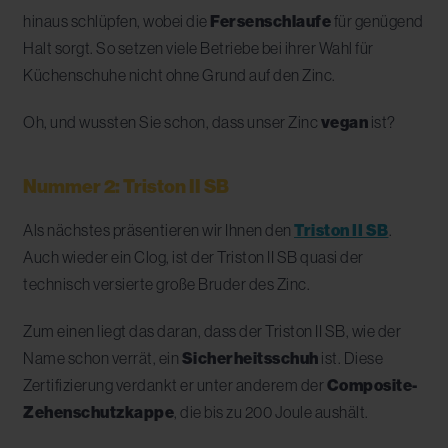
hinaus schlüpfen, wobei die
Fersenschlaufe
für genügend
Halt sorgt. So setzen viele Betriebe bei ihrer Wahl für
Küchenschuhe nicht ohne Grund auf den Zinc.
Oh, und wussten Sie schon, dass unser Zinc
vegan
ist?
Nummer 2: Triston II SB
Als nächstes präsentieren wir Ihnen den
Triston II SB
.
Auch wieder ein Clog, ist der Triston II SB quasi der
technisch versierte große Bruder des Zinc.
Zum einen liegt das daran, dass der Triston II SB, wie der
Name schon verrät, ein
Sicherheitsschuh
ist. Diese
Zertifizierung verdankt er unter anderem der
Composite-
Zehenschutzkappe
, die bis zu 200 Joule aushält.