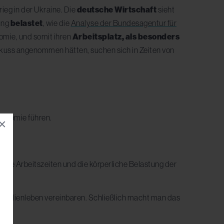
ieg in der Ukraine.
Die
deutsche Wirtschaft
sieht
ung
belastet
, wie die
Analyse der Bundesagentur für
omie, und somit ihren
Arbeitsplatz, als besonders
ndkuss angenommen hätten, suchen sich in Zeiten von
ronomie führen.
×
 die Arbeitszeiten und die körperliche Belastung der
 Familienleben vereinbaren. Schließlich macht man das