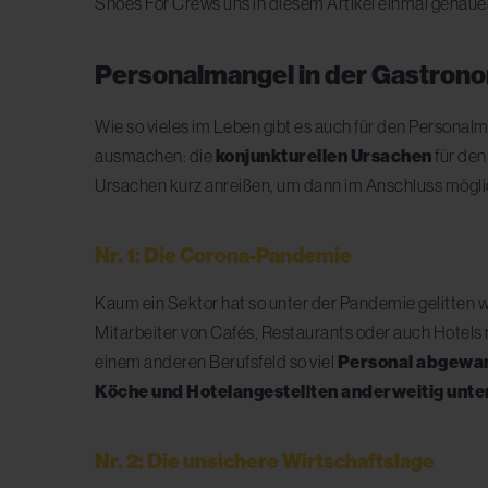
Shoes For Crews uns in diesem Artikel einmal genaue
Personalmangel in der Gastron
Wie so vieles im Leben gibt es auch für den Personal
ausmachen: die
konjunkturellen Ursachen
für de
Ursachen kurz anreißen, um dann im Anschluss mögli
Nr. 1: Die Corona-Pandemie
Kaum ein Sektor hat so unter der Pandemie gelitten 
Mitarbeiter von Cafés, Restaurants oder auch Hotels
einem anderen Berufsfeld so viel
Personal abgewa
Köche und Hotelangestellten anderweitig un
Nr. 2: Die unsichere Wirtschaftslage