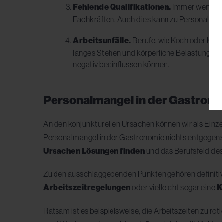
Fehlende Qualifikationen.
Immer weniger 
Fachkräften. Auch dies kann zu Personalman
Arbeitsunfälle.
Berufe, wie Koch oder Kell
langes Stehen und körperliche Belastung de
negativ beeinflussen können.
Personalmangel in der Gastrono
An den konjunkturellen Ursachen können wir als Einz
Personalmangel in der Gastronomie nichts entgegens
Ursachen Lösungen finden
und das Berufsfeld de
Zu den ausschlaggebenden Punkten gehören definiti
Arbeitszeitregelungen
oder vielleicht sogar eine
K
Ratsam ist es beispielsweise, die Arbeitszeiten zu r