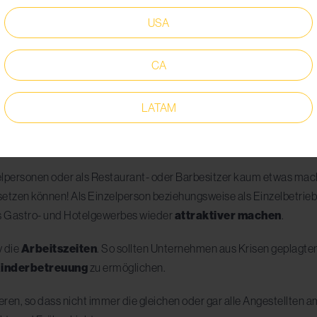
Menschen entscheiden sich für eine formelle Ausbildung in der Br
USA
gel führen.
ner, sind und bleiben anfällig für Arbeitsunfälle, gerade durch di
CA
r Arbeit führen auch zu Muskel-Skelett-Erkrankungen. Argumente
LATAM
mie: (mögliche) Lösungen
elpersonen oder als Restaurant- oder Barbesitzer kaum etwas mach
etzen können! Als Einzelperson beziehungsweise als Einzelbetrie
s Gastro- und Hotelgewerbes wieder
attraktiver machen
.
v die
Arbeitszeiten
. So sollten Unternehmen aus Krisen geplagt
inderbetreuung
zu ermöglichen.
otieren, so dass nicht immer die gleichen oder gar alle Angestell