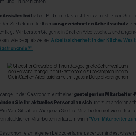
cht- und Frühschichten.
eitssicherheit
ist ein Problem, das leicht zu lösen ist. Seien Sie 
rden Sie bekannt für Ihren
ausgezeichneten Arbeitsschutz
. Z
n liegt!
Wir beraten Sie gerne in Sachen Arbeitsschutz und angem
lesen, wie beispielsweise
“Arbeitssicherheit in der Küche: Was 
r Gastronomie?”
almangel in der Gastronomie mit einer
gesteigerten Mitarbeiter-
binden Sie Ihr aktuelles Personal an sich
und zum anderen sch
 Win-Win-Situation. Wie genau Sie Ihre Mitarbeiter motivieren könn
on glücklichen Mitarbeitern erläutern wir in
“Vom Mitarbeiter zu
r Gastronomie am eigenen Leib zu erfahren, aber zumindest wissen 