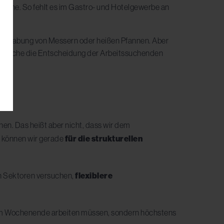
anche. So fehlt es im Gastro- und Hotelgewerbe an
e Handhabung von Messern oder heißen Pfannen. Aber
, welche die Entscheidung der Arbeitssuchenden
en. Das heißt aber nicht, dass wir dem
b können wir gerade
für die strukturellen
en Sektoren versuchen,
flexiblere
ten am Wochenende arbeiten müssen, sondern höchstens