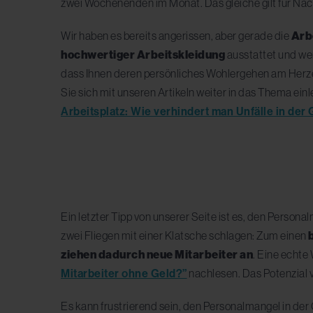
zwei Wochenenden im Monat. Das gleiche gilt für Na
Wir haben es bereits angerissen, aber gerade die
Arb
hochwertiger Arbeitskleidung
ausstattet und we
dass Ihnen deren persönliches Wohlergehen am Herze
Sie sich mit unseren Artikeln weiter in das Thema ein
Arbeitsplatz: Wie verhindert man Unfälle in de
Ein letzter Tipp von unserer Seite ist es, den Person
zwei Fliegen mit einer Klatsche schlagen: Zum einen
ziehen dadurch neue Mitarbeiter an
. Eine echte
Mitarbeiter ohne Geld?”
nachlesen. Das Potenzial v
Es kann frustrierend sein, den Personalmangel in de