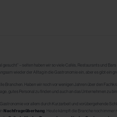
l gesucht” – selten haben wir so viele Cafés, Restaurants und Bars
gsam wieder der Alltag in die Gastronomie ein, aber es gibt ein g
st alle Branchen. Haben wir noch vor wenigen Jahren über den Fachk
age, gutes Personal zu finden und auch an das Unternehmen zu bind
e Gastronomie vor allem durch Kurzarbeit und vorübergehende Sch
in
Nachfrageüberhang
. Heute kämpft die Branche noch immer 