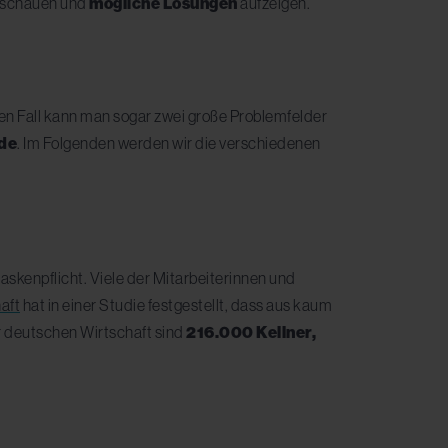
schauen und
mögliche Lösungen
aufzeigen.
len Fall kann man sogar zwei große Problemfelder
nde
. Im Folgenden werden wir die verschiedenen
skenpflicht. Viele der Mitarbeiterinnen und
aft
hat in einer Studie festgestellt, dass aus kaum
r deutschen Wirtschaft sind
216.000 Kellner,