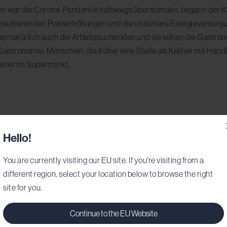
kaum war die Corona-Pandemie halbwegs überstanden, begann der Kr
 resultierenden Preiserhöhungen und die unsichere Energieversorg
en natürlich auch die Arbeitssuchenden und sie sehen die Gastron
 Gastronomie: Menschen, die früher eine Stelle als Kellner mit Ha
sierer im Supermarkt.
ch auch strukturelle Probleme, die zum Personalmangel in der Gast
Hello!
You are currently visiting our EU site. If you're visiting from a
mie sind im Vergleich immer noch recht gering, vor allem wenn man
different region, select your location below to browse the right
t dies ein erheblicher Faktor.
site for you.
onomie lassen sich schon seit jeher schlecht mit dem Privat- bzw.
ren frei haben.
Continue to the EU Website