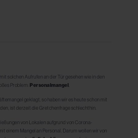
 mit solchen Aufrufen an der Tür gesehen wie in den
roßes Problem:
Personalmangel
.
räftemangel geklagt, so haben wir es heute schon mit
en, ist derzeit die Gretchenfrage schlechthin.
ließungen von Lokalen aufgrund von Corona-
mit einem Mangel an Personal. Darum wollen wir von