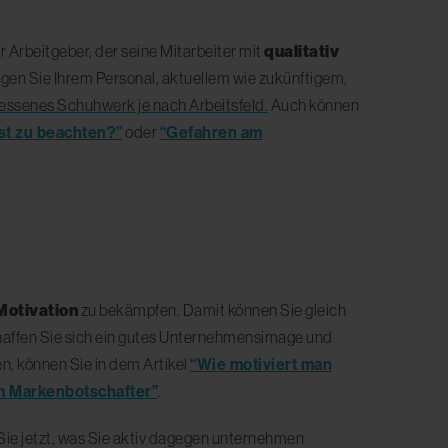
der Arbeitgeber, der seine Mitarbeiter mit
qualitativ
eigen Sie Ihrem Personal, aktuellem wie zukünftigem,
essenes Schuhwerk je nach Arbeitsfeld.
Auch können
ist zu beachten?”
oder
“Gefahren am
Motivation
zu bekämpfen. Damit können Sie gleich
affen Sie sich ein gutes Unternehmensimage und
en, können Sie in dem Artikel
“Wie motiviert man
m Markenbotschafter”
.
Sie jetzt, was Sie aktiv dagegen unternehmen