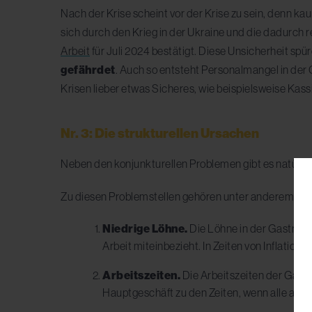
Nach der Krise scheint vor der Krise zu sein, denn 
sich durch den Krieg in der Ukraine und die dadurch
Arbeit
für Juli 2024 bestätigt.
Diese Unsicherheit spür
gefährdet
. Auch so entsteht Personalmangel in der
Krisen lieber etwas Sicheres, wie beispielsweise Kas
Nr. 3: Die strukturellen Ursachen
Neben den konjunkturellen Problemen gibt es natürli
Zu diesen Problemstellen gehören unter anderem:
Niedrige Löhne.
Die Löhne in der Gastrono
Arbeit miteinbezieht. In Zeiten von Inflation is
Arbeitszeiten.
Die Arbeitszeiten der Gastr
Hauptgeschäft zu den Zeiten, wenn alle ande