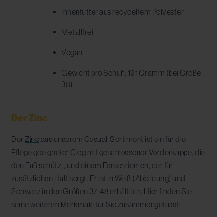
Innenfutter aus recyceltem Polyester
Metallfrei
Vegan
Gewicht pro Schuh: 191 Gramm (bei Größe
38)
Der Zinc
Der
Zinc
aus unserem Casual-Sortiment ist ein für die
Pflege geeigneter Clog mit geschlossener Vorderkappe, die
den Fuß schützt, und einem Fersenriemen, der für
zusätzlichen Halt sorgt. Er ist in Weiß (Abbildung) und
Schwarz in den Größen 37-48 erhältlich. Hier finden Sie
seine weiteren Merkmale für Sie zusammengefasst: