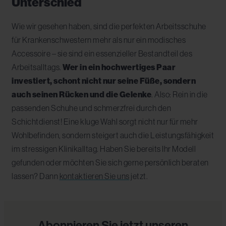
Unterschied
Wie wir gesehen haben, sind die perfekten Arbeitsschuhe
für Krankenschwestern mehr als nur ein modisches
Accessoire – sie sind ein essenzieller Bestandteil des
Arbeitsalltags.
Wer in ein hochwertiges Paar
investiert, schont nicht nur seine Füße, sondern
auch seinen Rücken und die Gelenke
. Also: Rein in die
passenden Schuhe und schmerzfrei durch den
Schichtdienst! Eine kluge Wahl sorgt nicht nur für mehr
Wohlbefinden, sondern steigert auch die Leistungsfähigkeit
im stressigen Klinikalltag. Haben Sie bereits Ihr Modell
gefunden oder möchten Sie sich gerne persönlich beraten
lassen? Dann
kontaktieren Sie uns
jetzt.
Abonnieren Sie jetzt unseren