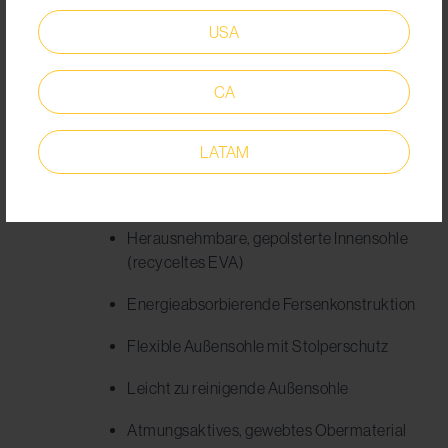
Herstellungsprozess dieses Modells in der Tat
USA
komplett nachhaltig und umweltbewusst
gestaltet ist.
Seine weiteren Vorzüge finden Sie hier:
CA
Federleichte Schaumstofftechnologie in
der Mittelsohle für hohen
LATAM
Dämpfungskomfort und angenehmes
Tragen
Herausnehmbare, gepolsterte Innensohle
(recyceltes EVA)
Energieabsorbierende Fersenkonstruktion
Flexible Außensohle mit Stolperschutz
Leicht zu reinigende Außensohle
Atmungsaktives, gewebtes Obermaterial