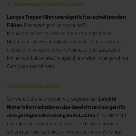
3. Atmungsaktive Materialien
Langes Tragen führt unweigerlich zu schwitzenden
Füßen
. Hochwertige Arbeitsschuhe für
Krankenschwestern bestehen aus atmungsaktiven
Materialien, die Feuchtigkeit nach außen transportieren
und so für ein angenehmes Fußklima sorgen. Zusätzlich
können antibakterielle Einlegesohlen helfen, unangenehme
Gerüche zu verhindern.
4. Leichtes Gewicht
Schwere Schuhe sind wahre Energiefresser.
Leichte
Materialien reduzieren das Gewicht und sorgen für
eine geringere Belastung beim Laufen
. Dies hilft nicht
nur dabei, den ganzen Tag über agil zu bleiben, sondern
schont auch die Gelenke. Im Folgenden lernen Sie einige